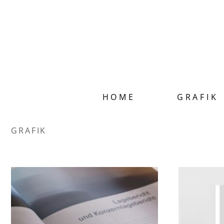
HOME
GRAFIK
G R A F I K