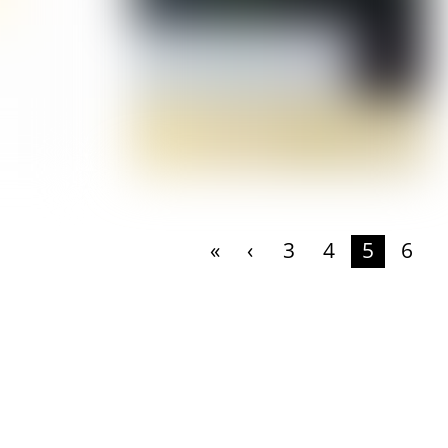
«
‹
3
4
5
6